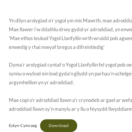
Yn dilyn arolygiad o’r ysgol ym mis Mawrth, mae adroddiad
Mae llawer i’w ddathlu drwy gydol yr adroddiad, yn enwedi
‘Mae ethos teuluol Ysgol Llanfyllin wrth wraidd pob agwedd
enwedig y rhai mwyaf bregus a difreintiedig’
Dyma’r arolygiad cyntaf o Ysgol Llanfyllin fel ysgol pob o
synnu o wybod ein bod gyda’n gilydd yn parhau’n uchelgeis
argymhellion yn yr adroddiad.
Mae copi o’r adroddiad llawn a’r crynodeb ar gael ar wef
adroddiad llawn sy’n manylu ar y llu o feysydd llwyddiann
Download
Estyn-Cymraeg