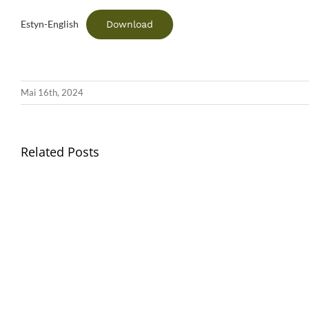
Download
Estyn-English
Mai 16th, 2024
Related Posts
Gwasanaeth
Teulu
/
Teulu
Assembly