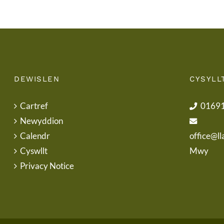
DEWISLEN
CYSYLL
Cartref
0169
Newyddion
Calendr
office@ll
Cyswllt
Mwy
Privacy Notice