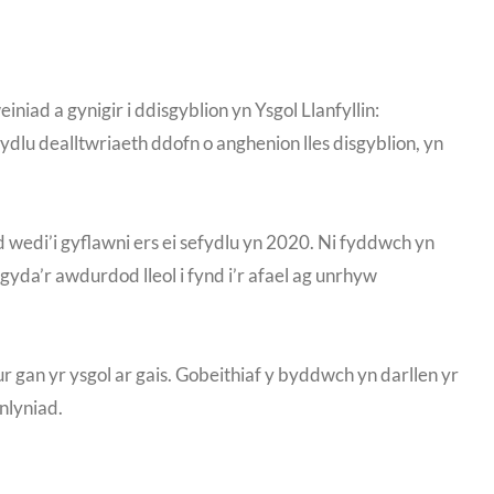
iad a gynigir i ddisgyblion yn Ysgol Llanfyllin:
fydlu dealltwriaeth ddofn o anghenion lles disgyblion, yn
dd wedi’i gyflawni ers ei sefydlu yn 2020. Ni fyddwch yn
gyda’r awdurdod lleol i fynd i’r afael ag unrhyw
pur gan yr ysgol ar gais. Gobeithiaf y byddwch yn darllen yr
nlyniad.