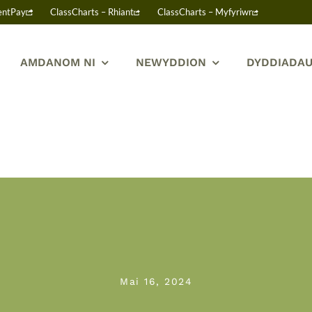
entPay
ClassCharts – Rhiant
ClassCharts – Myfyriwr
AMDANOM NI
NEWYDDION
DYDDIADAU
Mai 16, 2024