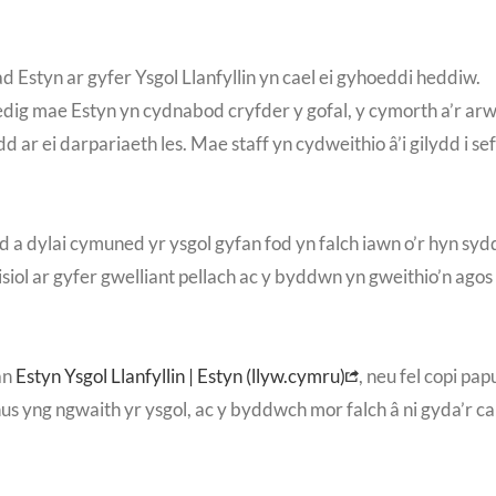
 Estyn ar gyfer Ysgol Llanfyllin yn cael ei gyhoeddi heddiw.
g mae Estyn yn cydnabod cryfder y gofal, y cymorth a’r arwein
 ar ei darpariaeth les. Mae staff yn cydweithio â’i gilydd i se
ed a dylai cymuned yr ysgol gyfan fod yn falch iawn o’r hyn sy
iol ar gyfer gwelliant pellach ac y byddwn yn gweithio’n agos 
an
Estyn Ysgol Llanfyllin | Estyn (llyw.cymru)
, neu fel copi pa
us yng ngwaith yr ysgol, ac y byddwch mor falch â ni gyda’r ca