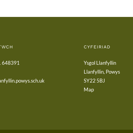
TWCH
CYFEIRIAD
1 648391
Ysgol Llanfyllin
Llanfyllin, Powys
anfyllin.powys.sch.uk
SY22 5BJ
Map