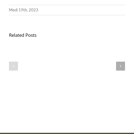
Medi 19th, 2023
Related Posts
Llythyr
Diwedd
Gwisg
y
Ysgol
Tymor
/
/
School
End
Uniform
of
Term
Letter