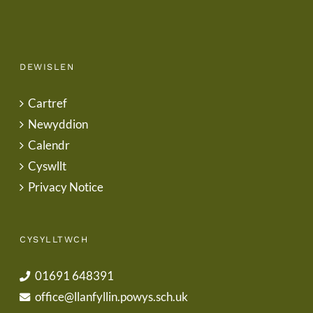
DEWISLEN
Cartref
Newyddion
Calendr
Cyswllt
Privacy Notice
CYSYLLTWCH
01691 648391
office@llanfyllin.powys.sch.uk