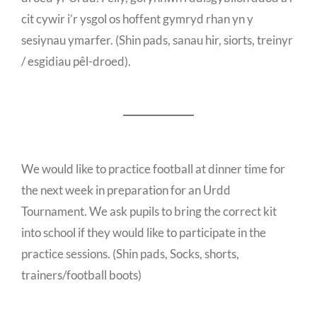
cit cywir i’r ysgol os hoffent gymryd rhan yn y
sesiynau ymarfer. (Shin pads, sanau hir, siorts, treinyr
/ esgidiau pêl-droed).
We would like to practice football at dinner time for
the next week in preparation for an Urdd
Tournament. We ask pupils to bring the correct kit
into school if they would like to participate in the
practice sessions. (Shin pads, Socks, shorts,
trainers/football boots)