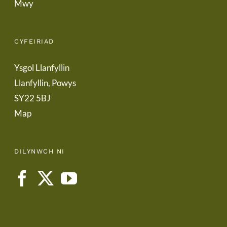
Mwy
CYFEIRIAD
Ysgol Llanfyllin
Llanfyllin, Powys
SY22 5BJ
Map
DILYNWCH NI