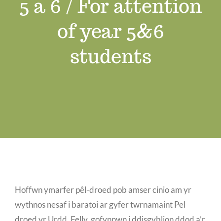
5 a 6 / For attention
Swyddi Gwag
of year 5&6
Cyswllt
students
Hoffwn ymarfer pêl-droed pob amser cinio am yr
wythnos nesaf i baratoi ar gyfer twrnamaint Pel
droed yr Urdd. Felly, gofynnwn i ddisgyblion ddod a’r