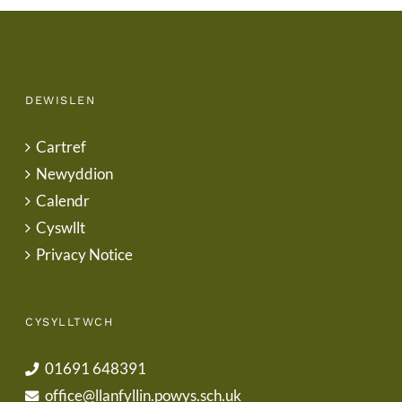
DEWISLEN
Cartref
Newyddion
Calendr
Cyswllt
Privacy Notice
CYSYLLTWCH
01691 648391
office@llanfyllin.powys.sch.uk