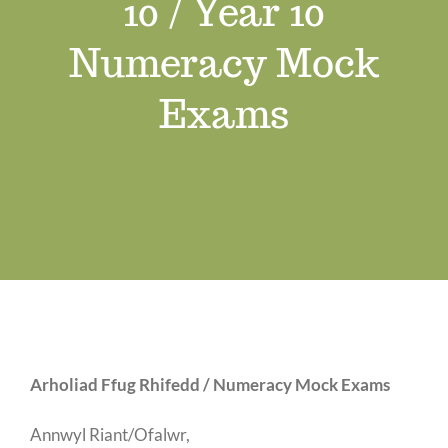
10 / Year 10
Swyddi Gwag
Numeracy Mock
Cyswllt
Exams
Arholiad Ffug Rhifedd / Numeracy Mock Exams
Annwyl Riant/Ofalwr,