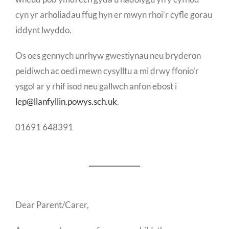
cyn yr arholiadau ffug hyn er mwyn rhoi’r cyfle gorau
iddynt lwyddo.
Os oes gennych unrhyw gwestiynau neu bryderon
peidiwch ac oedi mewn cysylltu a mi drwy ffonio’r
ysgol ar y rhif isod neu gallwch anfon ebost i
lep@llanfyllin.powys.sch.uk
.
01691 648391
Dear Parent/Carer,