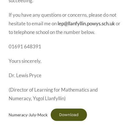
succeeding.
If you have any questions or concerns, please do not
hesitate to email me on
lep@llanfyllin.powys.sch.uk
or
to telephone school on the number below.
01691 648391
Yours sincerely,
Dr. Lewis Pryce
(Director of Learning for Mathematics and
Numeracy, Ysgol Llanfyllin)
Download
Numeracy-July-Mock