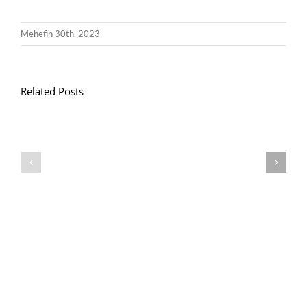
Mehefin 30th, 2023
Related Posts
Llythyr
Diwedd
Gwisg
y
Ysgol
Tymor
/
/
School
End
Uniform
of
Term
Letter