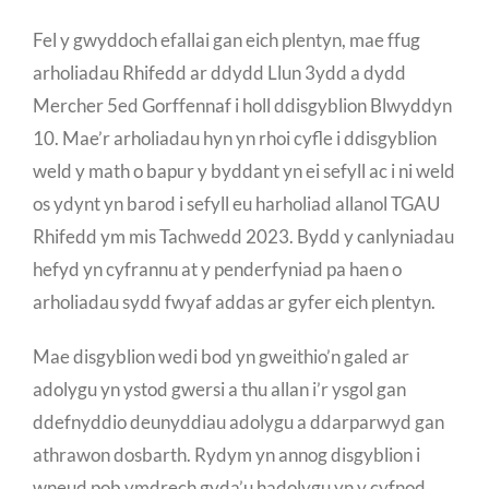
Fel y gwyddoch efallai gan eich plentyn, mae ffug
arholiadau Rhifedd ar ddydd Llun 3ydd a dydd
Mercher 5ed Gorffennaf i holl ddisgyblion Blwyddyn
10. Mae’r arholiadau hyn yn rhoi cyfle i ddisgyblion
weld y math o bapur y byddant yn ei sefyll ac i ni weld
os ydynt yn barod i sefyll eu harholiad allanol TGAU
Rhifedd ym mis Tachwedd 2023. Bydd y canlyniadau
hefyd yn cyfrannu at y penderfyniad pa haen o
arholiadau sydd fwyaf addas ar gyfer eich plentyn.
Mae disgyblion wedi bod yn gweithio’n galed ar
adolygu yn ystod gwersi a thu allan i’r ysgol gan
ddefnyddio deunyddiau adolygu a ddarparwyd gan
athrawon dosbarth. Rydym yn annog disgyblion i
wneud pob ymdrech gyda’u hadolygu yn y cyfnod