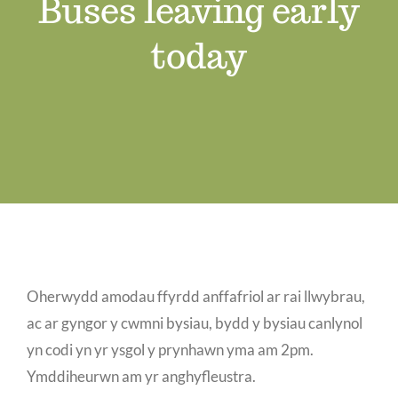
Buses leaving early
Swyddi Gwag
today
Cyswllt
Oherwydd amodau ffyrdd anffafriol ar rai llwybrau,
ac ar gyngor y cwmni bysiau, bydd y bysiau canlynol
yn codi yn yr ysgol y prynhawn yma am 2pm.
Ymddiheurwn am yr anghyfleustra.