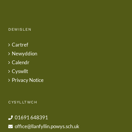
DEWISLEN
Cartref
Newyddion
Calendr
Cyswllt
Privacy Notice
CYSYLLTWCH
01691 648391
office@llanfyllin.powys.sch.uk