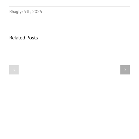
Rhagfyr 9th, 2025
Related Posts
Llythyr
Diwedd
Gwisg
y
Ysgol
Tymor
/
/
School
End
Uniform
of
Term
Letter