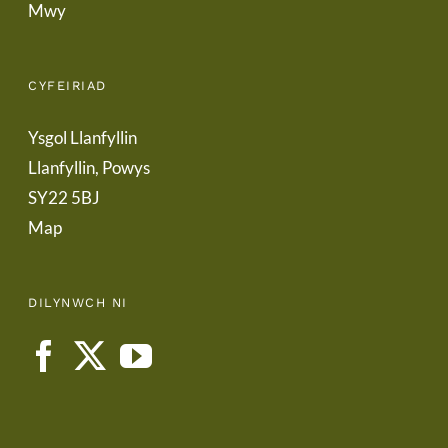
Mwy
CYFEIRIAD
Ysgol Llanfyllin
Llanfyllin, Powys
SY22 5BJ
Map
DILYNWCH NI