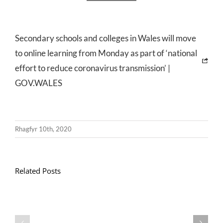
Secondary schools and colleges in Wales will move
to online learning from Monday as part of ‘national
effort to reduce coronavirus transmission’ |
GOV.WALES
Rhagfyr 10th, 2020
Related Posts
Llythyr
Diwedd
Gwisg
y
Ysgol
Tymor