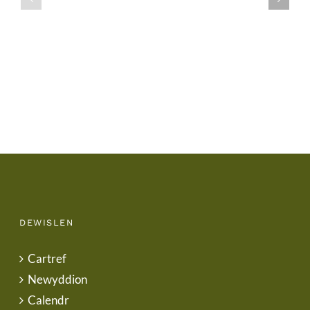
/
/
School
End
Uniform
of
Term
Letter
DEWISLEN
Cartref
Newyddion
Calendr