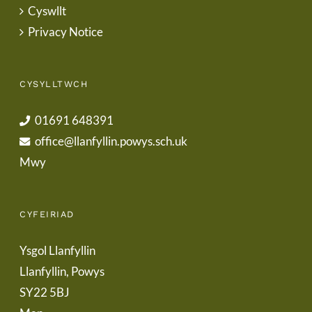
Cyswllt
Privacy Notice
CYSYLLTWCH
01691 648391
office@llanfyllin.powys.sch.uk
Mwy
CYFEIRIAD
Ysgol Llanfyllin
Llanfyllin, Powys
SY22 5BJ