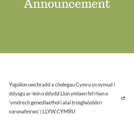
Announcement
Swyddi Gwag
Cyswllt
Ysgolion uwchradd a cholegau Cymru yn symud i
ddysgu ar-lein o ddydd Llun ymlaen fel rhan o
‘ymdrech genedlaethol i atal trosglwyddo’r
coronafeirws’ | LLYW.CYMRU