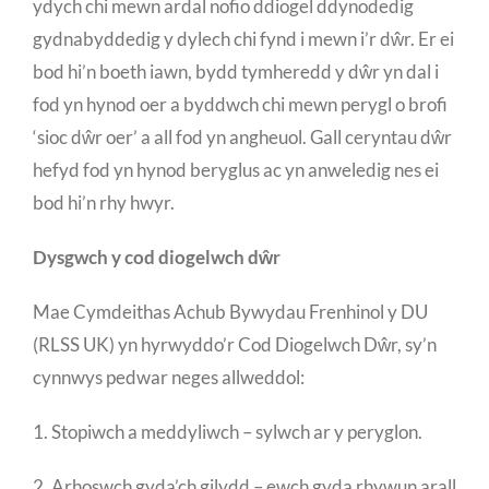
ydych chi mewn ardal nofio ddiogel ddynodedig
gydnabyddedig y dylech chi fynd i mewn i’r dŵr. Er ei
bod hi’n boeth iawn, bydd tymheredd y dŵr yn dal i
fod yn hynod oer a byddwch chi mewn perygl o brofi
‘sioc dŵr oer’ a all fod yn angheuol. Gall ceryntau dŵr
hefyd fod yn hynod beryglus ac yn anweledig nes ei
bod hi’n rhy hwyr.
Dysgwch y cod diogelwch dŵr
Mae Cymdeithas Achub Bywydau Frenhinol y DU
(RLSS UK) yn hyrwyddo’r Cod Diogelwch Dŵr, sy’n
cynnwys pedwar neges allweddol:
1. Stopiwch a meddyliwch – sylwch ar y peryglon.
2. Arhoswch gyda’ch gilydd – ewch gyda rhywun arall