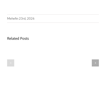
Mehefin 23rd, 2026
Related Posts
Llythyr
Diwedd
Gwisg
y
Ysgol
Tymor
/
/
School
End
Uniform
of
Term
Letter