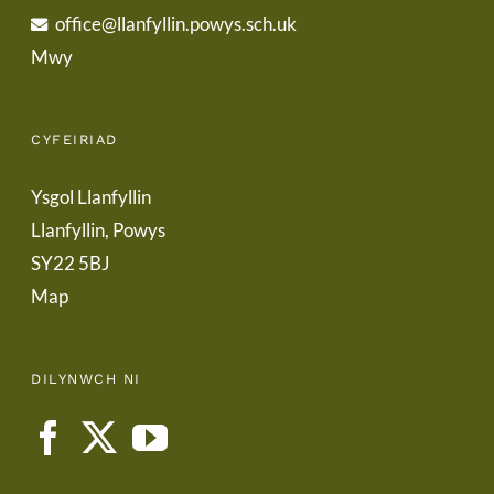
office@llanfyllin.powys.sch.uk
Mwy
CYFEIRIAD
Ysgol Llanfyllin
Llanfyllin, Powys
SY22 5BJ
Map
DILYNWCH NI