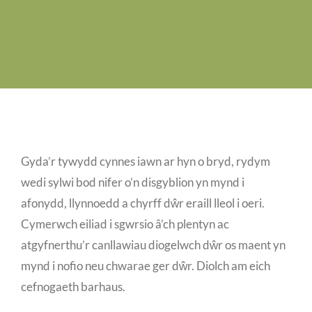
Swyddi Gwag
Cyswllt
Gyda’r tywydd cynnes iawn ar hyn o bryd, rydym
wedi sylwi bod nifer o’n disgyblion yn mynd i
afonydd, llynnoedd a chyrff dŵr eraill lleol i oeri.
Cymerwch eiliad i sgwrsio â’ch plentyn ac
atgyfnerthu’r canllawiau diogelwch dŵr os maent yn
mynd i nofio neu chwarae ger dŵr. Diolch am eich
cefnogaeth barhaus.