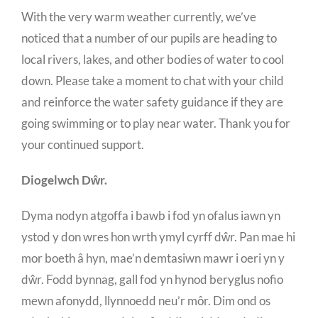
With the very warm weather currently, we’ve
noticed that a number of our pupils are heading to
local rivers, lakes, and other bodies of water to cool
down. Please take a moment to chat with your child
and reinforce the water safety guidance if they are
going swimming or to play near water. Thank you for
your continued support.
Diogelwch Dŵr.
Dyma nodyn atgoffa i bawb i fod yn ofalus iawn yn
ystod y don wres hon wrth ymyl cyrff dŵr. Pan mae hi
mor boeth â hyn, mae’n demtasiwn mawr i oeri yn y
dŵr. Fodd bynnag, gall fod yn hynod beryglus nofio
mewn afonydd, llynnoedd neu’r môr. Dim ond os