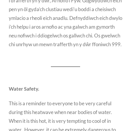
i drafferth yn y dŵr, Arnofio i Fyw. Gogwyddwch eich
pen yn ôl gyda’ch clustiau wedi’u boddi a cheisiwch
ymlacio a rheoli eich anadlu. Defnyddiwch eich dwylo
i’ch helpu i aros arnofio ac yna galwch am gymorth
neu nofiwch i ddiogelwch os gallwch chi. Os gwelwch
chi unrhyw un mewn trafferth yn y dŵr ffoniwch 999.
Water Safety.
This is a reminder to everyone to be very careful
during this heatwave when near bodies of water.
When it is this hot, it is very tempting to cool of in
water. However, it can be extremely dangerous to