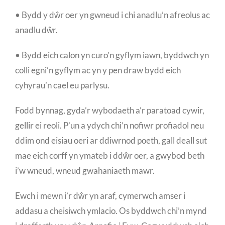
• Bydd y dŵr oer yn gwneud i chi anadlu’n afreolus ac
anadlu dŵr.
• Bydd eich calon yn curo’n gyflym iawn, byddwch yn
colli egni’n gyflym ac yn y pen draw bydd eich
cyhyrau’n cael eu parlysu.
Fodd bynnag, gyda’r wybodaeth a’r paratoad cywir,
gellir ei reoli. P’un a ydych chi’n nofiwr profiadol neu
ddim ond eisiau oeri ar ddiwrnod poeth, gall deall sut
mae eich corff yn ymateb i ddŵr oer, a gwybod beth
i’w wneud, wneud gwahaniaeth mawr.
Ewch i mewn i’r dŵr yn araf, cymerwch amser i
addasu a cheisiwch ymlacio. Os byddwch chi’n mynd