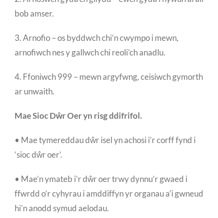
bob amser.
3. Arnofio – os byddwch chi’n cwympo i mewn,
arnofiwch nes y gallwch chi reoli’ch anadlu.
4. Ffoniwch 999 – mewn argyfwng, ceisiwch gymorth
ar unwaith.
Mae Sioc Dŵr Oer yn risg ddifrifol.
• Mae tymereddau dŵr isel yn achosi i’r corff fynd i
‘sioc dŵr oer’.
• Mae’n ymateb i’r dŵr oer trwy dynnu’r gwaed i
ffwrdd o’r cyhyrau i amddiffyn yr organau a’i gwneud
hi’n anodd symud aelodau.