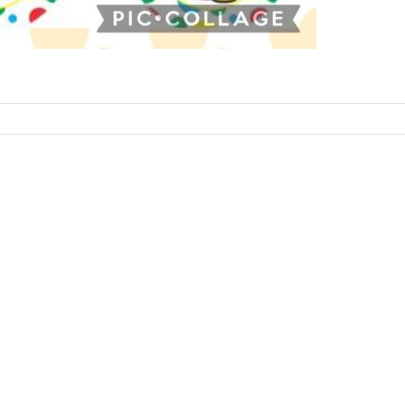
Llythyr
Diwedd
Llyth
y
i
Tymor
Rieni
/
/
End
Lette
of
to
Term
Pare