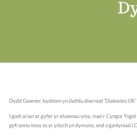
Dy
Dydd Gwener, byddwn yn dathlu diwrnod ‘Diabietes UK’ 
I godi arian ar gyfer yr elusenau yma, mae’r Cyngor Ysgo
gyfrannu mwy os yr ydych yn dymuno, ond o ganlyniad i Co