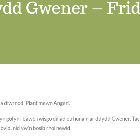
dd Gwener – Fri
a diwrnod ‘Plant mewn Angen’.
l yn gofyn i bawb i wisgo dillad eu hunain ar ddydd Gwener, T
vid, nid yw’n bosib rhoi newid.