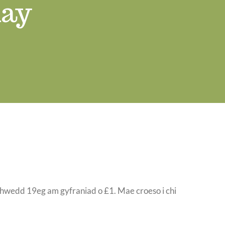
day
achwedd 19eg am gyfraniad o £1. Mae croeso i chi