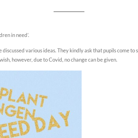
dren in need’.
ve discussed various ideas. They kindly ask that pupils come to
wish, however, due to Covid, no change can be given.