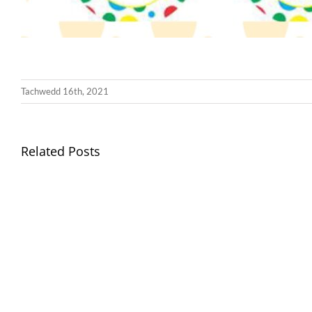
Tachwedd 16th, 2021
Related Posts
Gwisg
Ysgol
/
School
Uniform