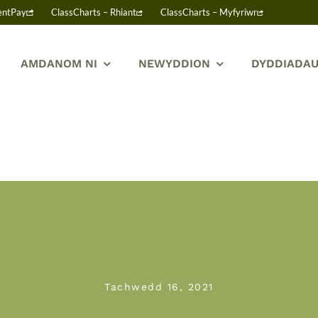
entPay
ClassCharts – Rhiant
ClassCharts – Myfyriwr
AMDANOM NI
NEWYDDION
DYDDIADAU
Tachwedd 16, 2021