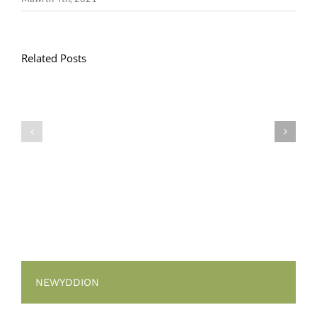
Related Posts
Gwasanaeth
Gwasanaeth
Teulu
Teulu
/
/
Teulu
Teulu
Assembly
Assembly
NEWYDDION