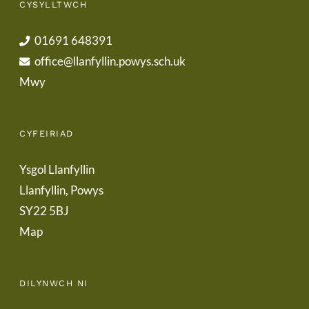
CYSYLLTWCH
01691 648391
office@llanfyllin.powys.sch.uk
Mwy
CYFEIRIAD
Ysgol Llanfyllin
Llanfyllin, Powys
SY22 5BJ
Map
DILYNWCH NI