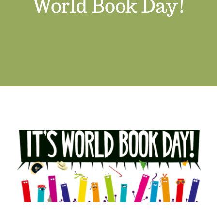
World Book Day!
Swyddi Gwag
Cyswllt