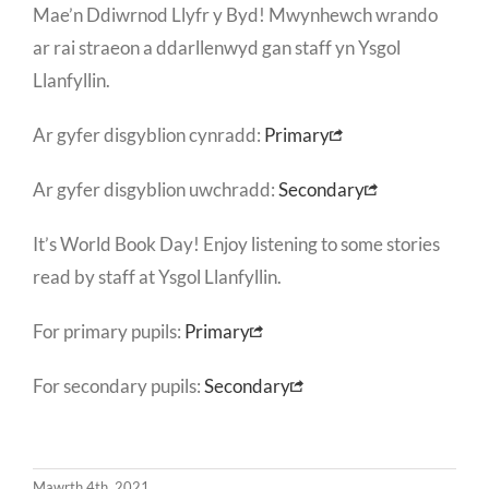
Mae’n Ddiwrnod Llyfr y Byd! Mwynhewch wrando
ar rai straeon a ddarllenwyd gan staff yn Ysgol
Llanfyllin.
Ar gyfer disgyblion cynradd:
Primary
Ar gyfer disgyblion uwchradd:
Secondary
It’s World Book Day! Enjoy listening to some stories
read by staff at Ysgol Llanfyllin.
For primary pupils:
Primary
For secondary pupils:
Secondary
Mawrth 4th, 2021