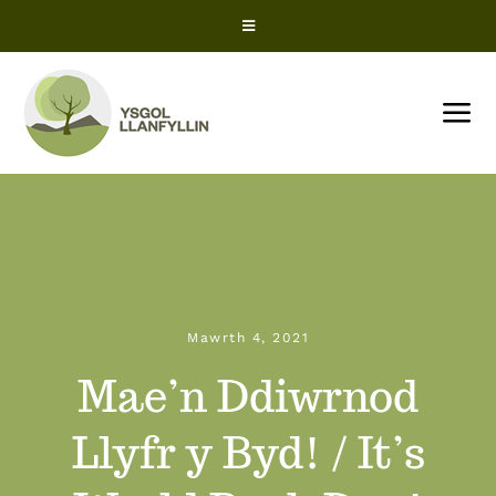
Skip
Toggle
to
Navigation
content
Cyfleoedd Gwaith
Tog
Nav
Office 365
CARTREF
ParentPay
Amdanom Ni
ClassCharts – Rhiant
Mawrth 4, 2021
Newyddion
Mae’n Ddiwrnod
ClassCharts – Myfyriwr
Dyddiadau’r Tymhorau
Llyfr y Byd! / It’s