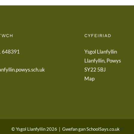
TWCH
CYFEIRIAD
1 648391
Ysgol Llanfyllin
Llanfyllin, Powys
anfyllin.powys.sch.uk
SY22 5BJ
Map
© Ysgol Llanfyllin 2026
|
Gwefan gan
SchoolSays.co.uk