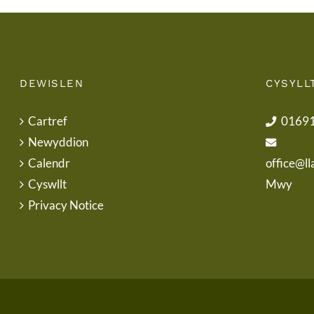
DEWISLEN
CYSYLL
Cartref
0169
Newyddion
Calendr
office@ll
Cyswllt
Mwy
Privacy Notice