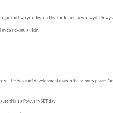
ein gan fod hwn yn ddiwrnod hyfforddiant mewn swydd Powys
i gyda’r dysgu ar-lein.
ill be two staff development days in the primary phase. On bo
cause this is a Powys INSET day.