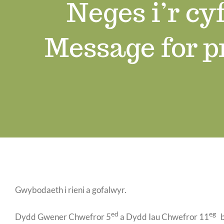
Neges i’r cy
Message for p
Gwybodaeth i rieni a gofalwyr.
ed
eg
Dydd Gwener Chwefror 5
a Dydd Iau Chwefror 11
b