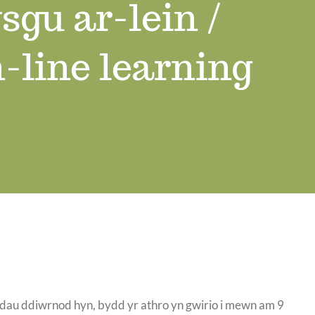
sgu ar-lein /
-line learning
dau ddiwrnod hyn, bydd yr athro yn gwirio i mewn am 9