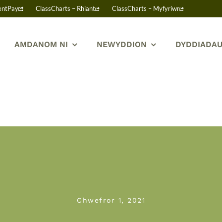
entPay
ClassCharts – Rhiant
ClassCharts – Myfyriwr
AMDANOM NI
NEWYDDION
DYDDIADAU
Chwefror 1, 2021