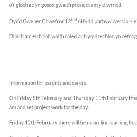
o’r gloch ac yn gosod gwaith prosiect am y diwrnod.
fed
Dydd Gwener Chwefror 12
ni fydd unrhyw wersi ar-l
Diolch am eich holl waith caled a’ch ymdrechion yn cefnog
Information for parents and carers.
On Friday 5th February and Thursday 11th February there w
am and set project work for the day.
Friday 12th February there will be no on-line learning be