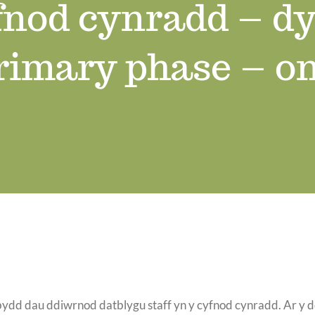
fnod cynradd – dy
rimary phase – on
ydd dau ddiwrnod datblygu staff yn y cyfnod cynradd. Ar y d