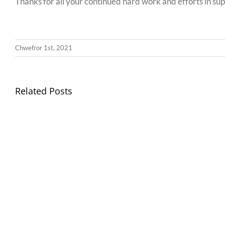
Thanks for all your continued hard work and efforts in sup
Chwefror 1st, 2021
Related Posts
Gwisg
Ysgol
/
School
Uniform