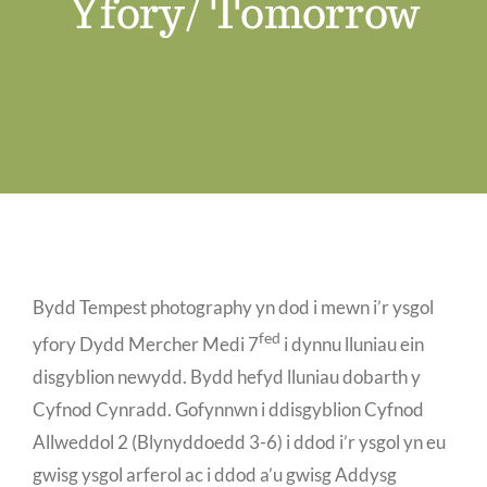
Yfory/ Tomorrow
Swyddi Gwag
Cyswllt
Bydd Tempest photography yn dod i mewn i’r ysgol
fed
yfory Dydd Mercher Medi 7
i dynnu lluniau ein
disgyblion newydd. Bydd hefyd lluniau dobarth y
Cyfnod Cynradd. Gofynnwn i ddisgyblion Cyfnod
Allweddol 2 (Blynyddoedd 3-6) i ddod i’r ysgol yn eu
gwisg ysgol arferol ac i ddod a’u gwisg Addysg