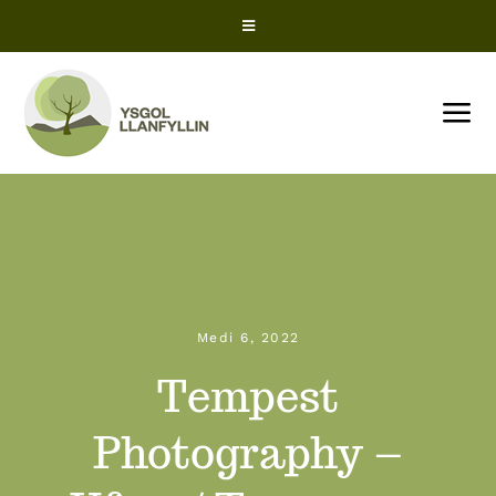
Skip
Toggle
to
Navigation
content
Cyfleoedd Gwaith
Tog
Nav
Office 365
CARTREF
ParentPay
Amdanom Ni
ClassCharts – Rhiant
Medi 6, 2022
Newyddion
Tempest
ClassCharts – Myfyriwr
Dyddiadau’r Tymhorau
Photography –