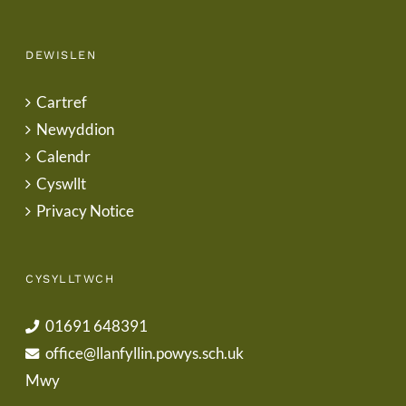
DEWISLEN
Cartref
Newyddion
Calendr
Cyswllt
Privacy Notice
CYSYLLTWCH
01691 648391
office@llanfyllin.powys.sch.uk
Mwy