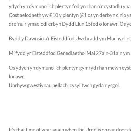
ydych yn dymuno i’ch plentyn fod yn rhan o’r cystadlu yn
Cost aelodaeth yw £10 y plentyn (£1 os yn derbyn cinio y
drefnu’r ymaelodi erbyn Dydd Llun 15fed o Ionawr. Os yd
Bydd y Dawnsio a’r Eisteddfod Uwchradd ym Machynllet
Mi fydd yr Eisteddfod Genedlaethol Mai 27ain-31ain ym
Os ydych yn dymuno i’ch plentyn gymryd rhan mewn cysta
Ionawr.
Unrhyw gwestiynau pellach, cysylltwch gyda’r ysgol.
It’s that time of year again when the Urdd is on our doors