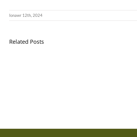
Ionawr 12th, 2024
Related Posts
Gwisg
Ysgol
/
School
Uniform