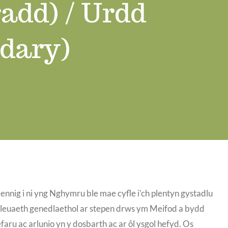
add) / Urdd
ndary)
nnig i ni yng Nghymru ble mae cyfle i’ch plentyn gystadlu
tadleuaeth genedlaethol ar stepen drws ym Meifod a bydd
aru ac arlunio yn y dosbarth ac ar ôl ysgol hefyd. Os