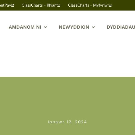
entPay
ClassCharts – Rhiant
ClassCharts – Myfyriwr
AMDANOM NI
NEWYDDION
DYDDIADAU
Ionawr 12, 2024