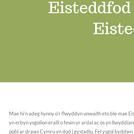
Eisteddfod
Eiste
Mae hi’n adeg hynny o’r flwyddyn unwaith eto ble mae Eis
yn erbyn ysgolion eraill o fewn yr ardal ac os yn llwyddi
pobl ar draws Cymru yn dod i gystadlu. Fel ysgol byddwn yn