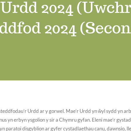
 Urdd 2024 (Uwchr
ddfod 2024 (Seco
teddfodau’r Urdd ar y gorwel. Mae’r Urdd yn ŵyl sydd yn arbe
annus yn erbyn ysgolion y sir a Chymru gyfan. Eleni mae’r gys
 paratoi disgyblion ar gyfer cystadlaethau canu, dawnsio, llef