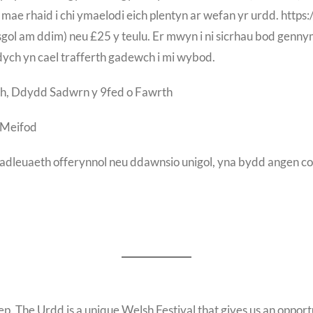
a mae rhaid i chi ymaelodi eich plentyn ar wefan yr urdd. htt
sgol am ddim) neu £25 y teulu. Er mwyn i ni sicrhau bod genn
ych yn cael trafferth gadewch i mi wybod.
h, Ddydd Sadwrn y 9fed o Fawrth
 Meifod
dleuaeth offerynnol neu ddawnsio unigol, yna bydd angen co
tep. The Urdd is a unique Welsh Festival that gives us an oppo