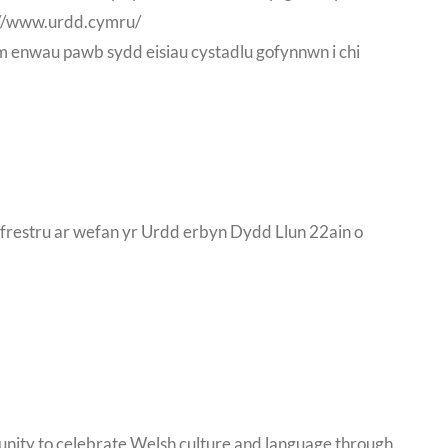
ps://www.urdd.cymru/
ym enwau pawb sydd eisiau cystadlu gofynnwn i chi
frestru ar wefan yr Urdd erbyn Dydd Llun 22ain o
rtunity to celebrate Welsh culture and language through