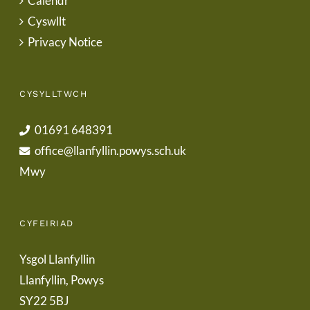
Calendr
Cyswllt
Privacy Notice
CYSYLLTWCH
01691 648391
office@llanfyllin.powys.sch.uk
Mwy
CYFEIRIAD
Ysgol Llanfyllin
Llanfyllin, Powys
SY22 5BJ