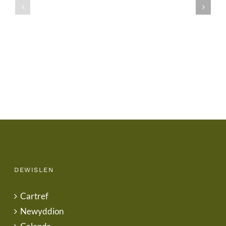
/
/
School
End
Uniform
of
Term
Letter
DEWISLEN
Cartref
Newyddion