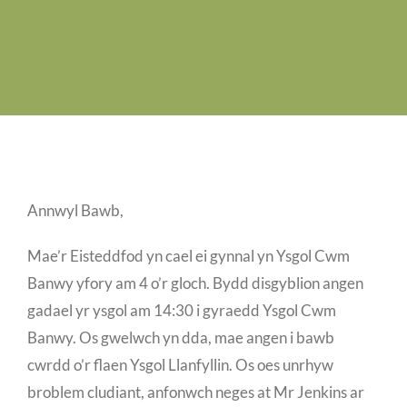
Swyddi Gwag
Cyswllt
Annwyl Bawb,
Mae’r Eisteddfod yn cael ei gynnal yn Ysgol Cwm
Banwy yfory am 4 o’r gloch. Bydd disgyblion angen
gadael yr ysgol am 14:30 i gyraedd Ysgol Cwm
Banwy. Os gwelwch yn dda, mae angen i bawb
cwrdd o’r flaen Ysgol Llanfyllin. Os oes unrhyw
broblem cludiant, anfonwch neges at Mr Jenkins ar