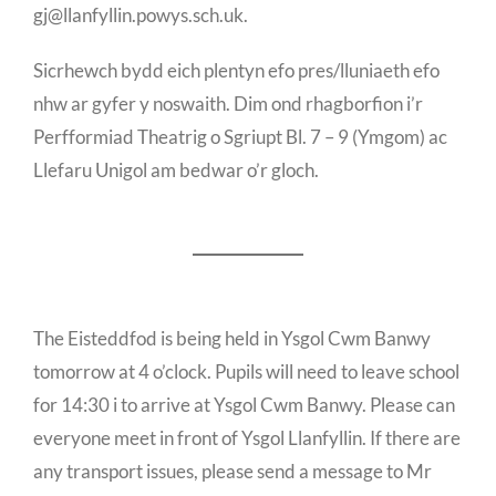
gj@llanfyllin.powys.sch.uk.
Sicrhewch bydd eich plentyn efo pres/lluniaeth efo
nhw ar gyfer y noswaith. Dim ond rhagborfion i’r
Perfformiad Theatrig o Sgriupt Bl. 7 – 9 (Ymgom) ac
Llefaru Unigol am bedwar o’r gloch.
The Eisteddfod is being held in Ysgol Cwm Banwy
tomorrow at 4 o’clock. Pupils will need to leave school
for 14:30 i to arrive at Ysgol Cwm Banwy. Please can
everyone meet in front of Ysgol Llanfyllin. If there are
any transport issues, please send a message to Mr