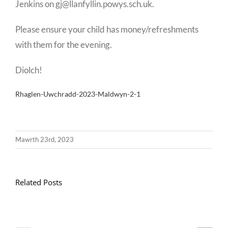
Jenkins on gj@llanfyllin.powys.sch.uk.
Please ensure your child has money/refreshments
with them for the evening.
Diolch!
Rhaglen-Uwchradd-2023-Maldwyn-2-1
Mawrth 23rd, 2023
Related Posts
Llythyr
Diwedd
Gwisg
y
Ysgol
Tymor