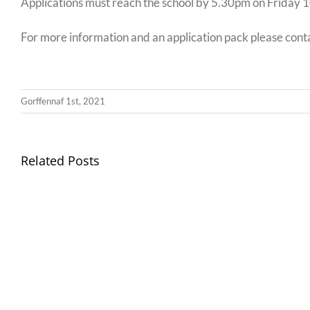
Applications must reach the school by 5.30pm on Friday 
For more information and an application pack please co
Gorffennaf 1st, 2021
Related Posts
Gwasanaeth
Gwasan
Teulu
Teulu
/
/
Teulu
Teulu
Assembly
Assemb