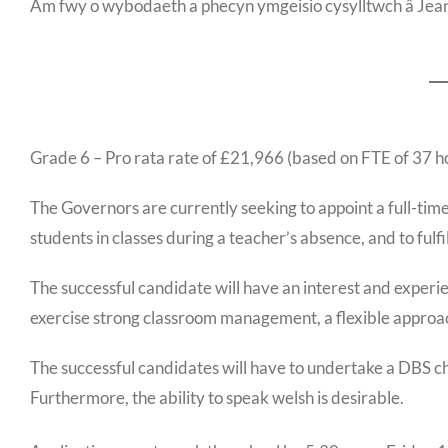
Am fwy o wybodaeth a phecyn ymgeisio cysylltwch â Jea
Grade 6 – Pro rata rate of £21,966 (based on FTE of 37 h
The Governors are currently seeking to appoint a full-tim
students in classes during a teacher’s absence, and to ful
The successful candidate will have an interest and experien
exercise strong classroom management, a flexible approac
The successful candidates will have to undertake a DBS c
Furthermore, the ability to speak welsh is desirable.