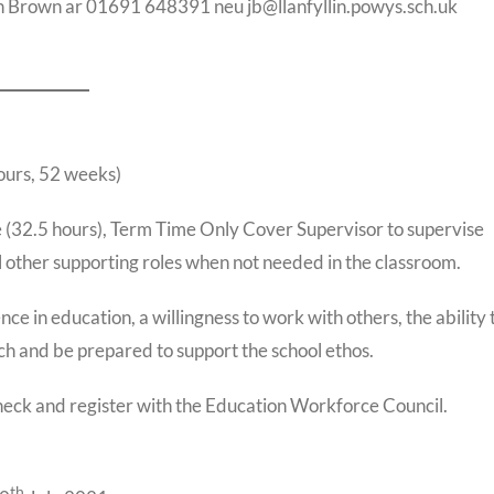
n Brown ar 01691 648391 neu jb@llanfyllin.powys.sch.uk
ours, 52 weeks)
e (32.5 hours), Term Time Only Cover Supervisor to supervise
fil other supporting roles when not needed in the classroom.
ce in education, a willingness to work with others, the ability 
h and be prepared to support the school ethos.
heck and register with the Education Workforce Council.
th