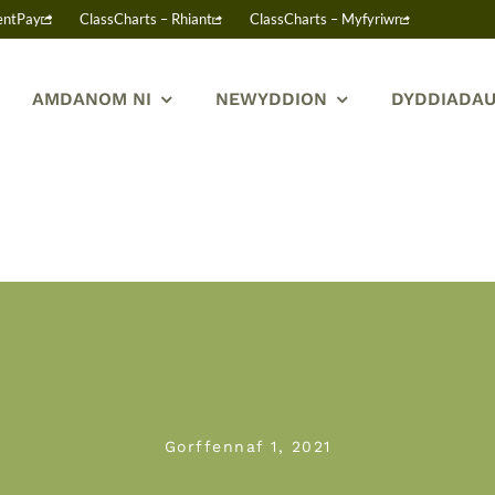
entPay
ClassCharts – Rhiant
ClassCharts – Myfyriwr
AMDANOM NI
NEWYDDION
DYDDIADAU
Gorffennaf 1, 2021