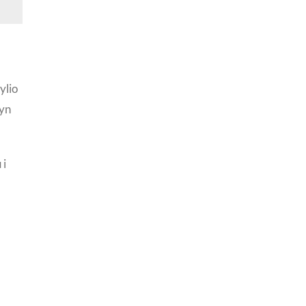
ylio
 yn
 i