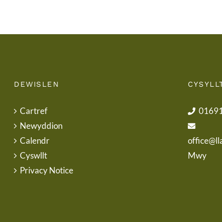
DEWISLEN
CYSYLL
Cartref
0169
Newyddion
Calendr
office@ll
Cyswllt
Mwy
Privacy Notice