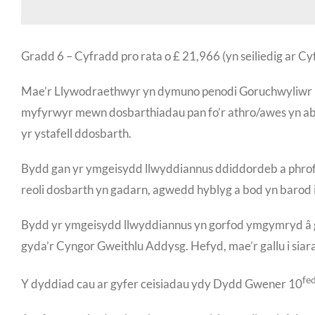
Gradd 6 – Cyfradd pro rata o £ 21,966 (yn seiliedig ar C
Mae’r Llywodraethwyr yn dymuno penodi Goruchwyliwr Ll
myfyrwyr mewn dosbarthiadau pan fo’r athro/awes yn absen
yr ystafell ddosbarth.
Bydd gan yr ymgeisydd llwyddiannus ddiddordeb a phrofiad
reoli dosbarth yn gadarn, agwedd hyblyg a bod yn barod i 
Bydd yr ymgeisydd llwyddiannus yn gorfod ymgymryd â 
gyda’r Cyngor Gweithlu Addysg. Hefyd, mae’r gallu i si
fe
Y dyddiad cau ar gyfer ceisiadau ydy Dydd Gwener 10