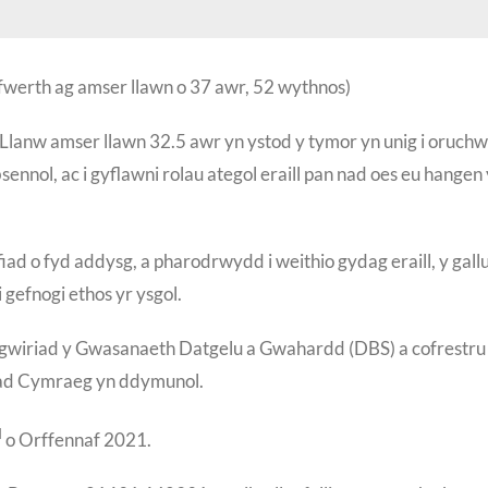
yfwerth ag amser llawn o 37 awr, 52 wythnos)
anw amser llawn 32.5 awr yn ystod y tymor yn unig i oruchw
nol, ac i gyflawni rolau ategol eraill pan nad oes eu hangen
 o fyd addysg, a pharodrwydd i weithio gydag eraill, y gallu
gefnogi ethos yr ysgol.
gwiriad y Gwasanaeth Datgelu a Gwahardd (DBS) a cofrestru
arad Cymraeg yn ddymunol.
d
o Orffennaf 2021.