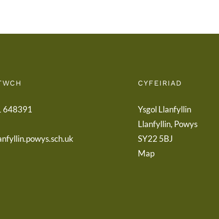
TWCH
CYFEIRIAD
1 648391
Ysgol Llanfyllin
Llanfyllin, Powys
anfyllin.powys.sch.uk
SY22 5BJ
Map