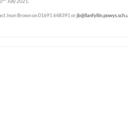
10
July 2021.
ntact Jean Brown on 01691 648391 or
jb@llanfyllin.powys.sch.
aeth
Dydd
CRhA
Cynr
/
/
PTA
Prima
ly
Date